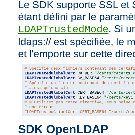
Le SDK supporte SSL et 
étant défini par le paramèt
. Si 
LDAPTrustedMode
ldaps:// est spécifiée, le
et l'emporte sur cette dire
# Spécifie deux fichiers contenant des certif
LDAPTrustedGlobalCert
 CA_DER 
"/certs/cacert1.
LDAPTrustedGlobalCert
 CA_BASE64 
"/certs/cacer
# Spécifie un fichier contenant des certifica
# ainsi qu'une clé
LDAPTrustedGlobalCert
 CERT_BASE64 
"/certs/cer
LDAPTrustedGlobalCert
 KEY_BASE64 
"/certs/key1
# N'utilisez pas cette directive, sous peine 
# une erreur
#LDAPTrustedClientCert CERT_BASE64 "/certs/ce
SDK OpenLDAP