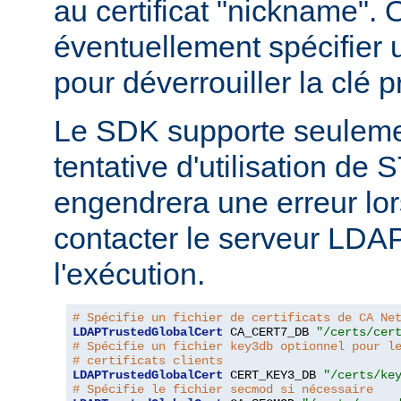
au certificat "nickname". 
éventuellement spécifier
pour déverrouiller la clé pr
Le SDK supporte seuleme
tentative d'utilisation d
engendrera une erreur lor
contacter le serveur LDA
l'exécution.
# Spécifie un fichier de certificats de CA Ne
LDAPTrustedGlobalCert
 CA_CERT7_DB 
"/certs/cer
# Spécifie un fichier key3db optionnel pour l
# certificats clients
LDAPTrustedGlobalCert
 CERT_KEY3_DB 
"/certs/ke
# Spécifie le fichier secmod si nécessaire