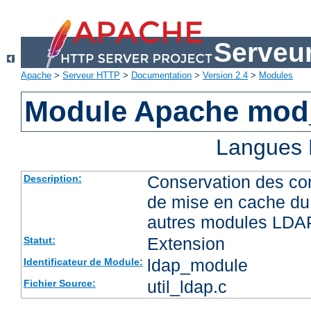
Serveu
Apache
>
Serveur HTTP
>
Documentation
>
Version 2.4
>
Modules
Module Apache mod
Langues 
Conservation des co
Description:
de mise en cache du 
autres modules LDA
Extension
Statut:
ldap_module
Identificateur de Module:
util_ldap.c
Fichier Source: