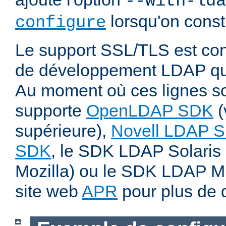
--with-lda
lorsqu'on const
configure
Le support SSL/TLS est cond
de développement LDAP qui
Au moment où ces lignes son
supporte
OpenLDAP SDK
(
supérieure),
Novell LDAP 
SDK
, le SDK LDAP Solaris 
Mozilla) ou le SDK LDAP Micr
site web
APR
pour plus de d