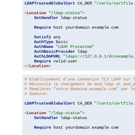
LDAPTrustedGlobalCert
 CA_DER 
"/certs/certfile
<
Location
"/ldap-status"
>
SetHandler
 ldap-status

Require
 host yourdomain
.
example
.
com

Satisfy
 any

AuthType
Basic
AuthName
"LDAP Protected"
AuthBasicProvider
 ldap

AuthLDAPURL
"ldaps://127.0.0.1/dc=example
Require
</
Location
>
# Etablissement d'une connexion TLS LDAP sur 
# Nécessite le chargement de mod_ldap et mod_
# Remplacez "votre-domaine.example.com" par l
# domaine.
LDAPTrustedGlobalCert
 CA_DER 
"/certs/certfile
<
Location
"/ldap-status"
>
SetHandler
 ldap-status

Require
 host yourdomain
.
example
.
com
