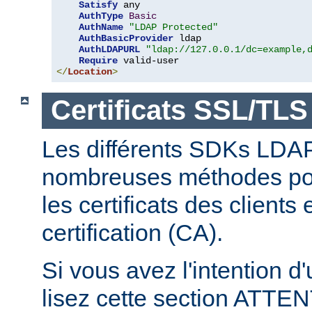
Satisfy
 any

AuthType
Basic
AuthName
"LDAP Protected"
AuthBasicProvider
 ldap

AuthLDAPURL
"ldap://127.0.0.1/dc=example,
Require
</
Location
>
Certificats SSL/TLS
Les différents SDKs LDA
nombreuses méthodes pour
les certificats des clients
certification (CA).
Si vous avez l'intention d
lisez cette section ATT