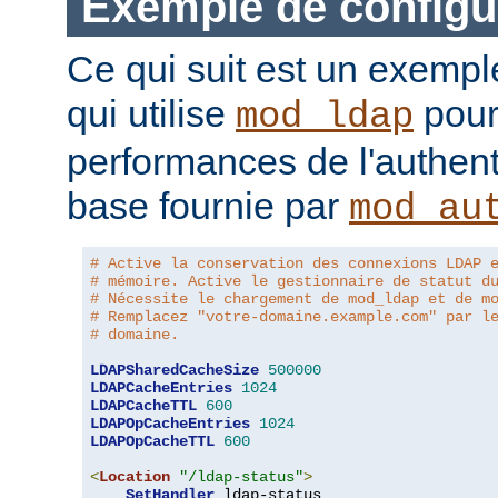
Exemple de configu
Ce qui suit est un exempl
qui utilise
pour
mod_ldap
performances de l'authent
base fournie par
mod_au
# Active la conservation des connexions LDAP 
# mémoire. Active le gestionnaire de statut d
# Nécessite le chargement de mod_ldap et de m
# Remplacez "votre-domaine.example.com" par l
# domaine.
LDAPSharedCacheSize
500000
LDAPCacheEntries
1024
LDAPCacheTTL
600
LDAPOpCacheEntries
1024
LDAPOpCacheTTL
600
<
Location
"/ldap-status"
>
SetHandler
 ldap-status
