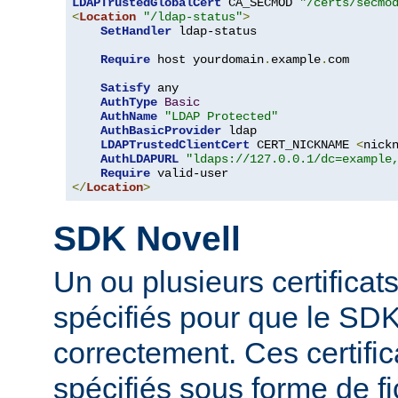
LDAPTrustedGlobalCert
 CA_SECMOD 
"/certs/secmo
<
Location
"/ldap-status"
>
SetHandler
 ldap-status

Require
 host yourdomain
.
example
.
com

Satisfy
 any

AuthType
Basic
AuthName
"LDAP Protected"
AuthBasicProvider
 ldap

LDAPTrustedClientCert
 CERT_NICKNAME 
<
nick
AuthLDAPURL
"ldaps://127.0.0.1/dc=example
Require
</
Location
>
SDK Novell
Un ou plusieurs certificat
spécifiés pour que le SDK
correctement. Ces certific
spécifiés sous forme de fi