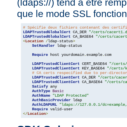
(ldaps://) tend à être rem
que le mode SSL fonction
# Spécifie deux fichiers contenant des certif
LDAPTrustedGlobalCert
 CA_DER 
"/certs/cacert1.
LDAPTrustedGlobalCert
 CA_BASE64 
"/certs/cacer
<
Location
/
ldap-status
>
SetHandler
 ldap-status

Require
 host yourdomain
.
example
.
com

LDAPTrustedClientCert
 CERT_BASE64 
"/certs
LDAPTrustedClientCert
 KEY_BASE64 
"/certs/
# CA certs respecified due to per-directo
LDAPTrustedClientCert
 CA_DER 
"/certs/cace
LDAPTrustedClientCert
 CA_BASE64 
"/certs/c
Satisfy
 any

AuthType
Basic
AuthName
"LDAP Protected"
AuthBasicProvider
 ldap

AuthLDAPURL
"ldaps://127.0.0.1/dc=example
Require
</
Location
>