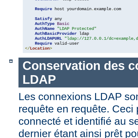
Require
 host yourdomain
.
example
.
com

Satisfy
 any

AuthType
Basic
AuthName
"LDAP Protected"
AuthBasicProvider
 ldap

AuthLDAPURL
"ldap://127.0.0.1/dc=example,
Require
</
Location
>
Conservation des c
LDAP
Les connexions LDAP son
requête en requête. Ceci 
connecté et identifié au 
dernier étant ainsi prêt p