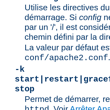
Utilise les directives du
démarrage. Si
config
n
par un '/', il est consi
chemin défini par la di
La valeur par défaut es
conf/apache2.conf
-k
start|restart|grace
stop
Permet de démarrer, re
. Voir
Arrêter Ap
httpd