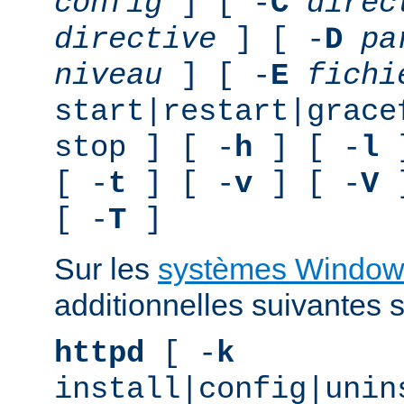
config
] [ -
C
direc
directive
] [ -
D
pa
niveau
] [ -
E
fichi
start|restart|grace
stop ] [ -
h
] [ -
l
]
[ -
t
] [ -
v
] [ -
V
]
[ -
T
]
Sur les
systèmes Window
additionnelles suivantes s
httpd
[ -
k
install|config|unin