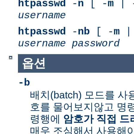
htpasswd
-
n
[ -
m
| 
username
htpasswd
-
nb
[ -
m
|
username
password
옵션
-b
배치(batch) 모드를 
호를 물어보지않고 명령
령행에
암호가 직접 
매우 조심해서 사용해야