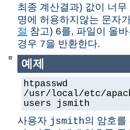
최종 계산결과) 값이 너무
명에 허용하지않는 문자가
절
참고)
를, 파일이 올
6
경우
을 반환한다.
7
예제
htpasswd
/usr/local/etc/apac
users jsmith
사용자
의 암호를
jsmith