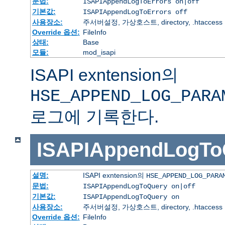
문법:
ISAPIAppendLogToErrors on|off
기본값:
ISAPIAppendLogToErrors off
사용장소:
주서버설정, 가상호스트, directory, .htaccess
Override 옵션:
FileInfo
상태:
Base
모듈:
mod_isapi
ISAPI exntension의
HSE_APPEND_LOG_PARA
로그에 기록한다.
ISAPIAppendLogTo
설명:
ISAPI exntension의
HSE_APPEND_LOG_PARA
문법:
ISAPIAppendLogToQuery on|off
기본값:
ISAPIAppendLogToQuery on
사용장소:
주서버설정, 가상호스트, directory, .htaccess
Override 옵션:
FileInfo