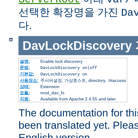
선택한 확장명을 가진
Da
다.
DavLockDiscovery
설명:
Enable lock discovery
문법:
DavLockDiscovery on|off
기본값:
DavLockDiscovery on
사용장소:
주서버설정, 가상호스트, directory, .htaccess
상태:
Extension
모듈:
mod_dav_fs
지원:
Available from Apache 2.4.55 and later.
The documentation for thi
been translated yet. Plea
English version.