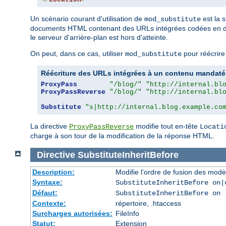
Un scénario courant d'utilisation de
est la 
mod_substitute
documents HTML contenant des URLs intégrées codées en dur qu
le serveur d'arrière-plan est hors d'atteinte.
On peut, dans ce cas, utiliser
pour réécrire 
mod_substitute
Réécriture des URLs intégrées à un contenu mandaté
ProxyPass
"/blog/"
"http://internal.bl
ProxyPassReverse
"/blog/"
"http://internal.bl
Substitute
"s|http://internal.blog.example.co
La directive
modifie tout en-tête
ProxyPassReverse
Locati
charge à son tour de la modification de la réponse HTML.
Directive
SubstituteInheritBefore
Description:
Modifie l'ordre de fusion des modè
Syntaxe:
SubstituteInheritBefore on|
Défaut:
SubstituteInheritBefore on
Contexte:
répertoire, .htaccess
Surcharges autorisées:
FileInfo
Statut:
Extension