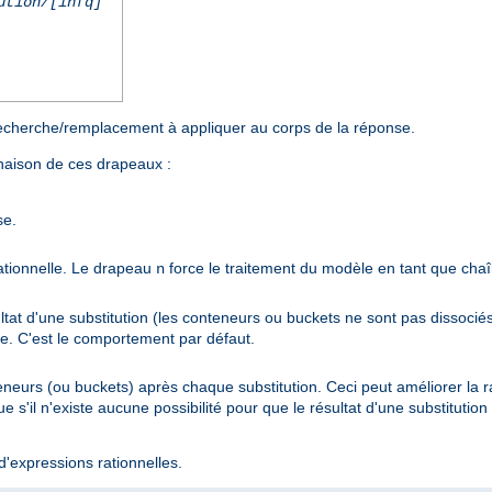
ution/[infq]
echerche/remplacement à appliquer au corps de la réponse.
inaison de ces drapeaux :
se.
rationnelle. Le drapeau
force le traitement du modèle en tant que chaî
n
ltat d'une substitution (les conteneurs ou buckets ne sont pas dissocié
ère. C'est le comportement par défaut.
eneurs (ou buckets) après chaque substitution. Ceci peut améliorer la ra
que s'il n'existe aucune possibilité pour que le résultat d'une substitut
d'expressions rationnelles.