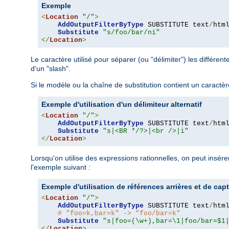
Exemple
<
Location
"/"
>
AddOutputFilterByType
 SUBSTITUTE text
/
html
Substitute
"s/foo/bar/ni"
</
Location
>
Le caractère utilisé pour séparer (ou "délimiter") les différent
d'un "slash".
Si le modèle ou la chaîne de substitution contient un caractère sl
Exemple d'utilisation d'un délimiteur alternatif
<
Location
"/"
>
AddOutputFilterByType
 SUBSTITUTE text
/
html
Substitute
"s|<BR */?>|<br />|i"
</
Location
>
Lorsqu'on utilise des expressions rationnelles, on peut insér
l'exemple suivant :
Exemple d'utilisation de références arrières et de cap
<
Location
"/"
>
AddOutputFilterByType
 SUBSTITUTE text
/
html
# "foo=k,bar=k" -> "foo/bar=k"
Substitute
"s|foo=(\w+),bar=\1|foo/bar=$1
</
Location
>