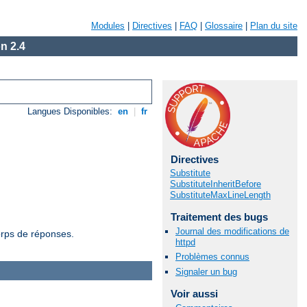
Modules
|
Directives
|
FAQ
|
Glossaire
|
Plan du site
n 2.4
Langues Disponibles:
en
|
fr
Directives
Substitute
SubstituteInheritBefore
SubstituteMaxLineLength
Traitement des bugs
Journal des modifications de
orps de réponses.
httpd
Problèmes connus
Signaler un bug
Voir aussi