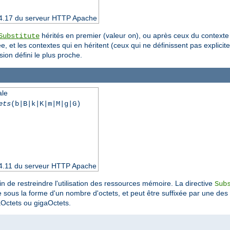
 2.4.17 du serveur HTTP Apache
hérités en premier (valeur
), ou après ceux du contexte
Substitute
on
, et les contextes qui en héritent (ceux qui ne définissent pas explicit
sion défini le plus proche.
ale
ets
(b|B|k|K|m|M|g|G)
 2.4.11 du serveur HTTP Apache
fin de restreindre l'utilisation des ressources mémoire. La directive
Sub
iée sous la forme d'un nombre d'octets, et peut être suffixée par une des
aOctets ou gigaOctets.