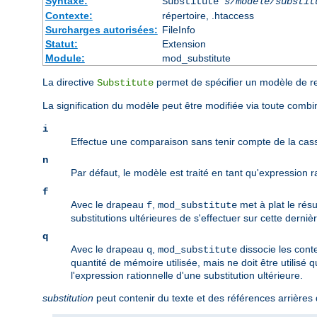
Syntaxe:
Substitute
s/modèle/substit
Contexte:
répertoire, .htaccess
Surcharges autorisées:
FileInfo
Statut:
Extension
Module:
mod_substitute
La directive
permet de spécifier un modèle de r
Substitute
La signification du modèle peut être modifiée via toute comb
i
Effectue une comparaison sans tenir compte de la cas
n
Par défaut, le modèle est traité en tant qu'expression 
f
Avec le drapeau
,
met à plat le résu
f
mod_substitute
substitutions ultérieures de s'effectuer sur cette derni
q
Avec le drapeau
,
dissocie les cont
q
mod_substitute
quantité de mémoire utilisée, mais ne doit être utilisé 
l'expression rationnelle d'une substitution ultérieure.
substitution
peut contenir du texte et des références arrières 