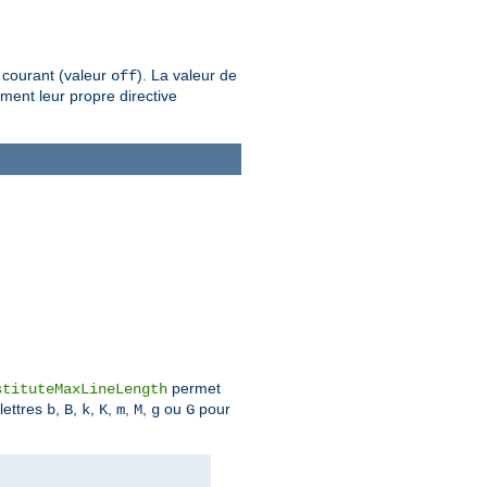
 courant (valeur
). La valeur de
off
ement leur propre directive
permet
stituteMaxLineLength
 lettres
,
,
,
,
,
,
ou
pour
b
B
k
K
m
M
g
G