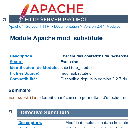
Apache
>
Serveur HTTP
>
Documentation
>
Version 2.4
>
Modules
Module Apache mod_substitute
Description:
Effectue des opérations de recherch
Statut:
Extension
Identificateur de Module:
substitute_module
Fichier Source:
mod_substitute.c
Compatibilité:
Disponible depuis la version 2.2.7 
Sommaire
fournit un mécanisme permettant d'effectuer des
mod_substitute
Directive
Substitute
Description:
Modèle de substition dans le cont