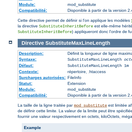
Module:
mod_substitute
Compatibilité:
Disponible à partir de la version
Cette directive permet de définir si l'on applique les modèles
la directive
est elle-même héritée
SubstituteInheritBefore
) appliqueront donc l'ordre de fu
SubstituteInheritBefore
Directive
SubstituteMaxLineLength
Description:
Définit la longueur de ligne maxim
Syntaxe:
SubstituteMaxLineLength
oct
Défaut:
SubstituteMaxLineLength 1m
Contexte:
répertoire, .htaccess
Surcharges autorisées:
FileInfo
Statut:
Extension
Module:
mod_substitute
Compatibilité:
Disponible à partir de la version
La taille de la ligne traitée par
est limitée a
mod_substitute
de définir cette limite. La valeur de la limite peut être spécif
fournir une valeur respectivement en octets, kiloOctets, még
Example