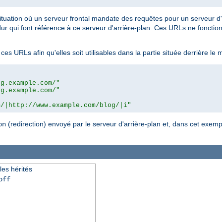
situation où un serveur frontal mandate des requêtes pour un serveur d'
i font référence à ce serveur d'arrière-plan. Ces URLs ne fonctionnen
ces URLs afin qu'elles soit utilisables dans la partie située derrière le 
og.example.com/"
og.example.com/"
m/|http://www.example.com/blog/|i"
(redirection) envoyé par le serveur d'arrière-plan et, dans cet exempl
on
les hérités
off