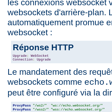
les connexions websocket v
websockets d'arrière-plan. 
automatiquement promue e
websocket :
Réponse HTTP
Upgrade
:
WebSocket
Connection
:
Upgrade
Le mandatement des requêt
websockets comme
echo.
peut être configuré via la di
ProxyPass
"/ws2/"
"ws://echo.websocket.org/"
ProxyPass
"/wss2/"
"wss://echo.websocket.org/"