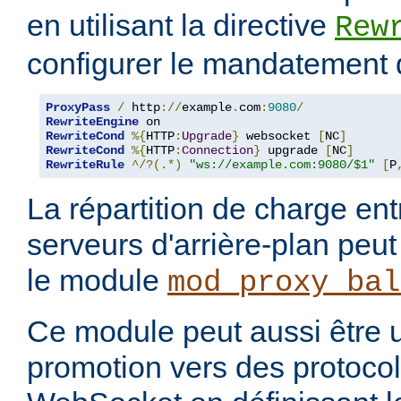
en utilisant la directive
Rew
configurer le mandatement 
ProxyPass
/
 http
://
example
.
com
:
9080
/
RewriteEngine
RewriteCond
%{
HTTP
:
Upgrade
}
 websocket 
[
NC
]
RewriteCond
%{
HTTP
:
Connection
}
 upgrade 
[
NC
]
RewriteRule
^/?(.*)
"ws://example.com:9080/$1"
[
P
La répartition de charge ent
serveurs d'arrière-plan peut
le module
mod_proxy_bal
Ce module peut aussi être ut
promotion vers des protoco