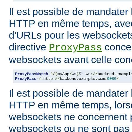
Il est possible de mandater
HTTP en même temps, avec 
d'URLs pour les websockets,
directive
concer
ProxyPass
websockets avant celle con
ProxyPassMatch
^/(
myApp
/
ws
)
$  ws
://
backend
.
exampl
ProxyPass
/
 http
://
backend
.
example
.
com
:
9080
/
Il est possible de mandater
HTTP en même temps, lors
websockets ne concernent 
websockets ou ne sont pas 