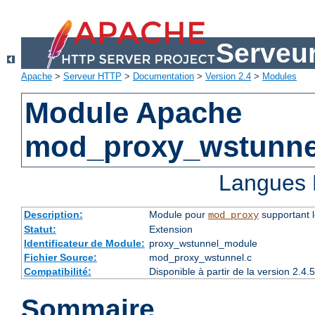
Serveu
Apache
>
Serveur HTTP
>
Documentation
>
Version 2.4
>
Modules
Module Apache
mod_proxy_wstunne
Langues 
Description:
Module pour
supportant 
mod_proxy
Statut:
Extension
Identificateur de Module:
proxy_wstunnel_module
Fichier Source:
mod_proxy_wstunnel.c
Compatibilité:
Disponible à partir de la version 2.
Sommaire