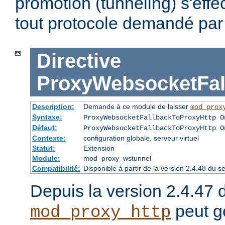
promotion (tunneling) s'effec
tout protocole demandé par l
Directive
ProxyWebsocketFal
Description:
Demande à ce module de laisser
mod_prox
Syntaxe:
ProxyWebsocketFallbackToProxyHttp O
Défaut:
ProxyWebsocketFallbackToProxyHttp O
Contexte:
configuration globale, serveur virtuel
Statut:
Extension
Module:
mod_proxy_wstunnel
Compatibilité:
Disponible à partir de la version 2.4.48 du
Depuis la version 2.4.47 d
peut gé
mod_proxy_http