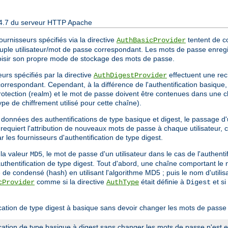
 2.4.7 du serveur HTTP Apache
ournisseurs spécifiés via la directive
tentent de con
AuthBasicProvider
ple utilisateur/mot de passe correspondant. Les mots de passe enregis
hoisir son propre mode de stockage des mots de passe.
eurs spécifiés par la directive
effectuent une rec
AuthDigestProvider
orrespondant. Cependant, à la différence de l'authentification basiqu
 protection (realm) et le mot de passe doivent être contenues dans une c
pe de chiffrement utilisé pour cette chaîne).
données des authentifications de type basique et digest, le passage d
requiert l'attribution de nouveaux mots de passe à chaque utilisateur, 
r les fournisseurs d'authentification de type digest.
 la valeur
, le mot de passe d'un utilisateur dans le cas de l'authenti
MD5
uthentification de type digest. Tout d'abord, une chaîne comportant le 
e condensé (hash) en utilisant l'algorithme MD5 ; puis le nom d'utilisa
comme si la directive
était définie à
et si
cProvider
AuthType
Digest
ication de type digest à basique sans devoir changer les mots de passe 
cation de type basique à digest sans changer les mots de passe n'est 