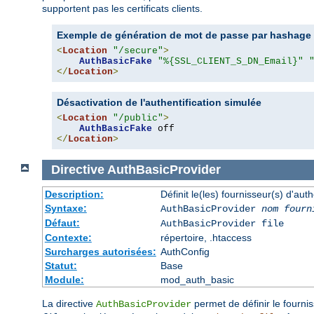
supportent pas les certificats clients.
Exemple de génération de mot de passe par hashage d
<
Location
"/secure"
>
AuthBasicFake
"%{SSL_CLIENT_S_DN_Email}"
</
Location
>
Désactivation de l'authentification simulée
<
Location
"/public"
>
AuthBasicFake
</
Location
>
Directive
AuthBasicProvider
Description:
Définit le(les) fournisseur(s) d'aut
Syntaxe:
AuthBasicProvider
nom fourn
Défaut:
AuthBasicProvider file
Contexte:
répertoire, .htaccess
Surcharges autorisées:
AuthConfig
Statut:
Base
Module:
mod_auth_basic
La directive
permet de définir le fournis
AuthBasicProvider