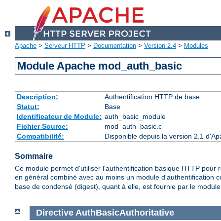
Apache
>
Serveur HTTP
>
Documentation
>
Version 2.4
>
Modules
Module Apache mod_auth_basic
Description:
Authentification HTTP de base
Statut:
Base
Identificateur de Module:
auth_basic_module
Fichier Source:
mod_auth_basic.c
Compatibilité:
Disponible depuis la version 2.1 d'A
Sommaire
Ce module permet d'utiliser l'authentification basique HTTP pour res
en général combiné avec au moins un module d'authentification
base de condensé (digest), quant à elle, est fournie par le modul
Directive
AuthBasicAuthoritative