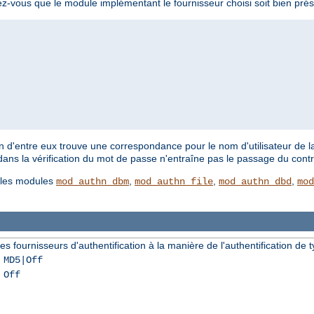
ez-vous que le module implémentant le fournisseur choisi soit bien prés
'un d'entre eux trouve une correspondance pour le nom d'utilisateur de la
 dans la vérification du mot de passe n'entraîne pas le passage du contr
r les modules
,
,
,
mod_authn_dbm
mod_authn_file
mod_authn_dbd
mod
s fournisseurs d'authentification à la manière de l'authentification de t
 MD5|Off
 Off