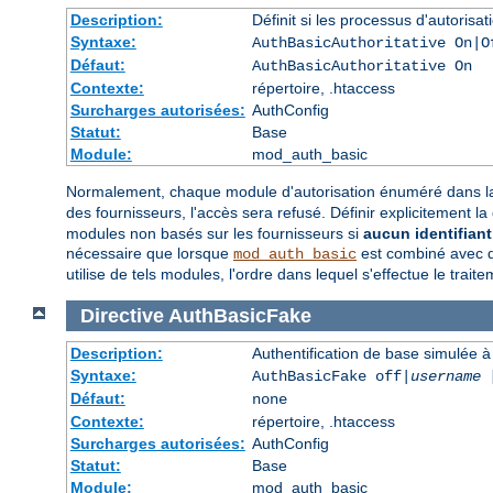
Description:
Définit si les processus d'autorisa
Syntaxe:
AuthBasicAuthoritative On|O
Défaut:
AuthBasicAuthoritative On
Contexte:
répertoire, .htaccess
Surcharges autorisées:
AuthConfig
Statut:
Base
Module:
mod_auth_basic
Normalement, chaque module d'autorisation énuméré dans la
des fournisseurs, l'accès sera refusé. Définir explicitement la
modules non basés sur les fournisseurs si
aucun identifiant 
nécessaire que lorsque
est combiné avec de
mod_auth_basic
utilise de tels modules, l'ordre dans lequel s'effectue le trai
Directive
AuthBasicFake
Description:
Authentification de base simulée à 
Syntaxe:
AuthBasicFake off|
username
Défaut:
none
Contexte:
répertoire, .htaccess
Surcharges autorisées:
AuthConfig
Statut:
Base
Module:
mod_auth_basic