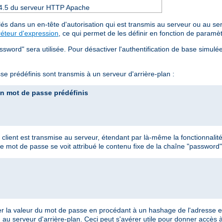
 2.4.5 du serveur HTTP Apache
és dans un en-tête d'autorisation qui est transmis au serveur ou au se
réteur d'expression
, ce qui permet de les définir en fonction de paramè
assword" sera utilisée. Pour désactiver l'authentification de base simul
se prédéfinis sont transmis à un serveur d'arrière-plan :
un mot de passe prédéfinis
at client est transmise au serveur, étendant par là-même la fonctionnalit
 mot de passe se voit attribué le contenu fixe de la chaîne "password"
er la valeur du mot de passe en procédant à un hashage de l'adresse em
nu au serveur d'arrière-plan. Ceci peut s'avérer utile pour donner accès