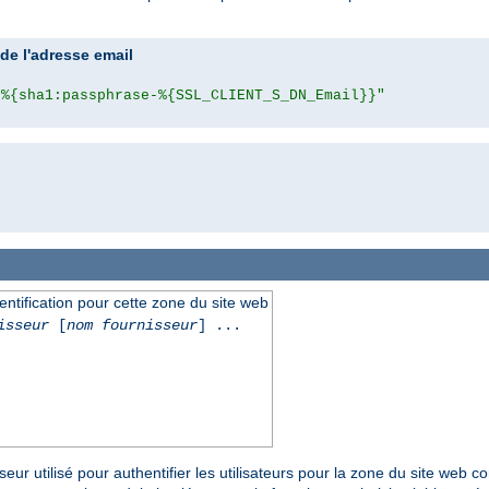
e l'adresse email
"%{sha1:passphrase-%{SSL_CLIENT_S_DN_Email}}"
hentification pour cette zone du site web
isseur
[
nom fournisseur
] ...
seur utilisé pour authentifier les utilisateurs pour la zone du site web 