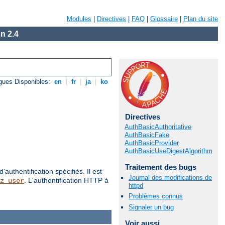
Modules
|
Directives
|
FAQ
|
Glossaire
|
Plan du site
n 2.4
gues Disponibles:
en
|
fr
|
ja
|
ko
Directives
AuthBasicAuthoritative
AuthBasicFake
AuthBasicProvider
AuthBasicUseDigestAlgorithm
Traitement des bugs
authentification spécifiés. Il est
Journal des modifications de
. L'authentification HTTP à
z_user
httpd
Problèmes connus
Signaler un bug
Voir aussi