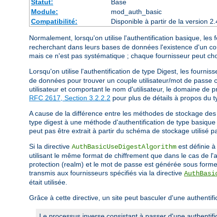
Statut:
Base
Module:
mod_auth_basic
Compatibilité:
Disponible à partir de la version
Normalement, lorsqu'on utilise l'authentification basique, les f
recherchant dans leurs bases de données l'existence d'un cou
mais ce n'est pas systématique ; chaque fournisseur peut c
Lorsqu'on utilise l'authentification de type Digest, les fourniss
de données pour trouver un couple utilisateur/mot de passe c
utilisateur et comportant le nom d'utilisateur, le domaine de
RFC 2617, Section 3.2.2.2
pour plus de détails à propos du ty
A cause de la différence entre les méthodes de stockage des 
type digest à une méthode d'authentification de type basique 
peut pas être extrait à partir du schéma de stockage utilisé pa
Si la directive
est définie à
AuthBasicUseDigestAlgorithm
utilisant le même format de chiffrement que dans le cas de l'a
protection (realm) et le mot de passe est générée sous forme d
transmis aux fournisseurs spécifiés via la directive
AuthBasi
était utilisée.
Grâce à cette directive, un site peut basculer d'une authentif
Le processus inverse consistant à passer d'une authentifi