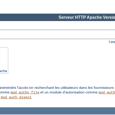
Serveur HTTP Apache Versio
Lan
pache
treindre l'accès en recherchant les utilisateurs dans les fournisseurs d'
 comme
et un module d'autorisation comme
mod_authn_file
mod_auth
e
.
mod_auth_digest