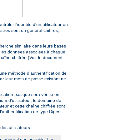
trôler l'identité d'un utilisateur en
trés sont en général chiffrés,
herche similaire dans leurs bases
e, les données associées à chaque
haîne chiffrée (Voir le document
'une méthode d'authentification de
car leur mots de passe existant ne
fication basique sera vérifié en
nom d'utilisateur, le domaine de
teur et cette chaîne chiffrée sont
 l'authentification de type Digest
des utilisateurs.
en général pas possible. Les