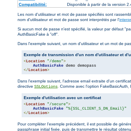
Compatibilité:
Disponible à partir de la version
Les nom d'utilisateur et mot de passe spécifiés sont rassembl
nom d'utilisateur et mot de passe sont interprétés par l'
interp
Si aucun mot de passe n'est spécifié, la valeur par défaut "p
AuthBasicFake à "off".
Dans l'exemple suivant, un nom d'utilisateur et un mot de pas
Exemple de transmission d'un nom d'utilisateur et d'
<
Location
"/demo"
>
AuthBasicFake
</
Location
>
Dans l'exemple suivant, l'adresse email extraite d'un certific
directive
. Comme avec l'option FakeBasicAuth, le
SSLOptions
Exemple d'utilisation avec un certificat
<
Location
"/secure"
>
AuthBasicFake
"%{SSL_CLIENT_S_DN_Email}"
</
Location
>
Pour compléter l'exemple précédent, il est possible de génér
passphrase initial fixée, puis de transmettre le résultat obte