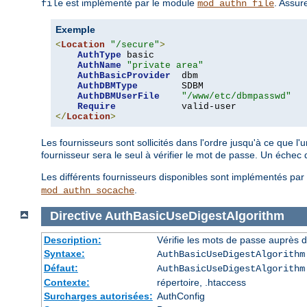
est implémenté par le module
. Assur
file
mod_authn_file
Exemple
<
Location
"/secure"
>
AuthType
 basic

AuthName
"private area"
AuthBasicProvider
  dbm

AuthDBMType
        SDBM

AuthDBMUserFile
"/www/etc/dbmpasswd"
Require
</
Location
>
Les fournisseurs sont sollicités dans l'ordre jusqu'à ce que l
fournisseur sera le seul à vérifier le mot de passe. Un échec
Les différents fournisseurs disponibles sont implémentés pa
.
mod_authn_socache
Directive
AuthBasicUseDigestAlgorithm
Description:
Vérifie les mots de passe auprès de
Syntaxe:
AuthBasicUseDigestAlgorithm
Défaut:
AuthBasicUseDigestAlgorithm
Contexte:
répertoire, .htaccess
Surcharges autorisées:
AuthConfig